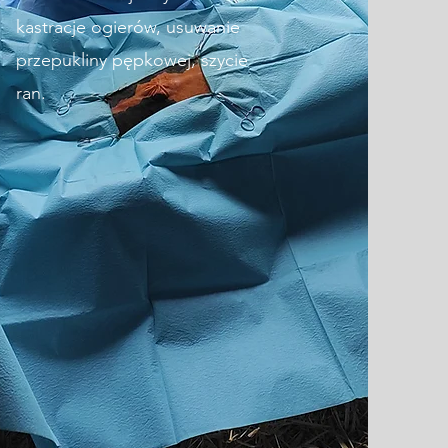
kastracje ogierów, usuwanie
przepukliny pępkowej, szycie
ran.