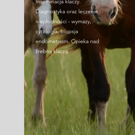
Inseminacja klaczy.
Diagnostyka oraz leczenie
niepłodności - wymazy,
cytologia, biopsja
endometrium. Opieka nad
źrebną klaczą.