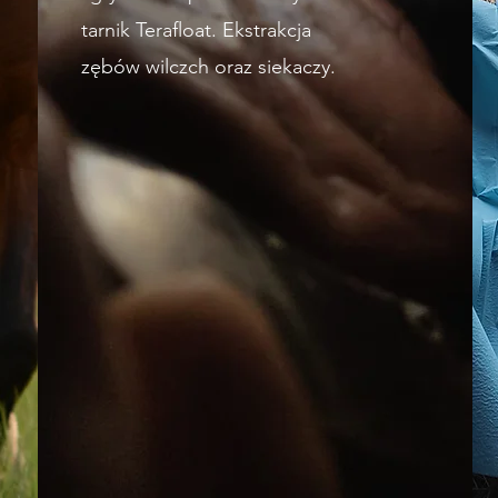
tarnik Terafloat. Ekstrakcja
zębów wilczch oraz siekaczy.