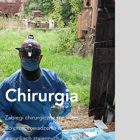
Chirurgia
Zabiegi chirurgiczne możliwe
do przeprowadzenia w
warunkach stajennych -