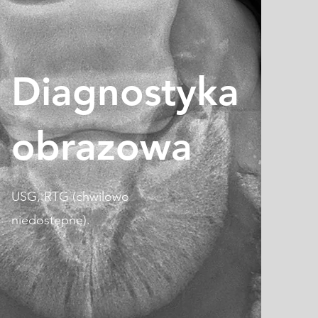
Diagnostyka
obrazowa
USG, RTG (chwilowo
niedostępne).