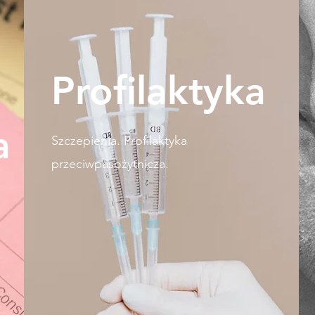
Profilaktyka
a
Szczepienia. Profilaktyka
przeciwpasożytnicza.