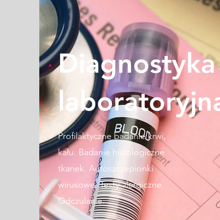
Diagnostyka
laboratoryjn
Profilaktyczne badanie krwi,
kału. Badanie histologiczne
tkanek. Autoszczepionki
wirusowe. Testy alergiczne.
Odczulanie.