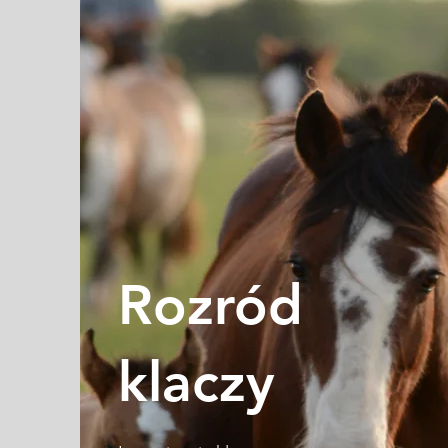
Rozród
klaczy